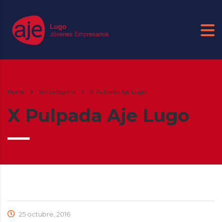
Home
Sin categoría
X Pulpada Aje Lugo
X Pulpada Aje Lugo
25 octubre, 2016