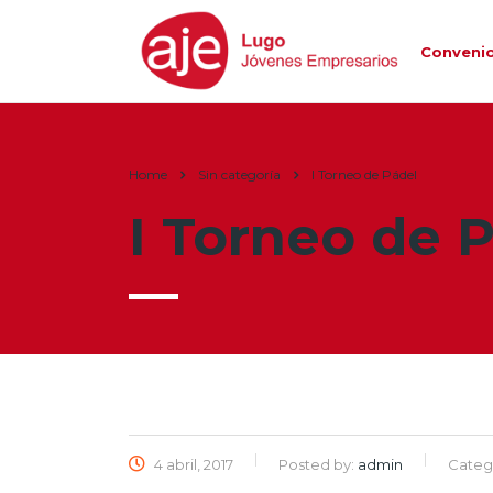
Conveni
Home
Sin categoría
I Torneo de Pádel
I Torneo de 
4 abril, 2017
Posted by:
admin
Categ