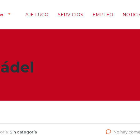
AJE LUGO
SERVICIOS
EMPLEO
NOTICI
os
Pádel
oría:
Sin categoría
No hay come