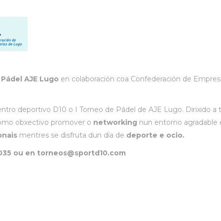
 Pádel AJE Lugo
en colaboración coa Confederación de Empres
centro deportivo D10 o I Torneo de Pádel de AJE Lugo. Dirixido a 
como obxectivo promover o
networking
nun entorno agradable 
onais
mentres se disfruta dun día de
deporte e ocio.
6 035 ou en torneos@sportd10.com