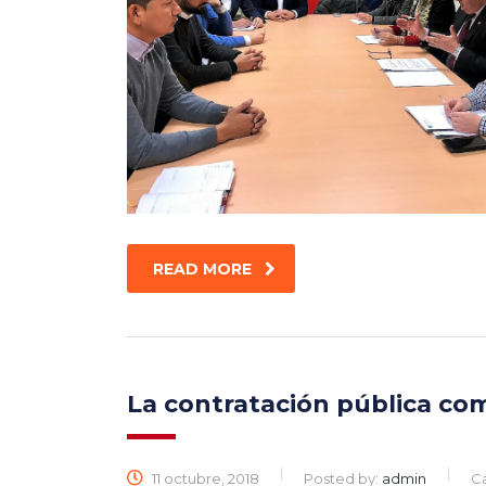
READ MORE
La contratación pública co
11 octubre, 2018
Posted by:
admin
C