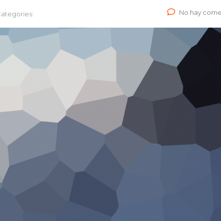
No hay come
ategories: