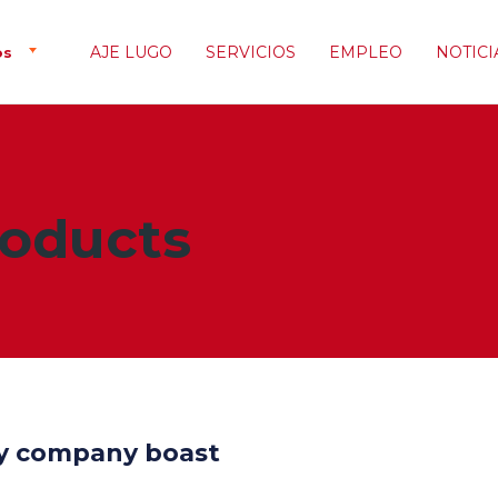
AJE LUGO
SERVICIOS
EMPLEO
NOTICI
os
oducts
gy company boast